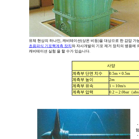
유체 현상의 하나인
,
캐비테이션
(
상온 비등
)
을 대상으로 한 감압 가
초음파식 기포핵계측 장치
와 자사개발의 기포 제거 장치의 병용에 
캐비테이션 실험 을 할 수가 있습니다
.
사양
계측부 단면 치수
0.5m × 0.5m
계측부 높이
2m
계측부 유속
1～10m/s
계측부 압력
0.2～2.0bar（ab