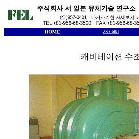
주식회사
서
일본
유체기술
연구소
(
우
)857-0401
나가사키현
사세보시
TEL +81-956-68-3500 FAX +81-956-68-3
HOME
사내 설비
캐비테이션 수