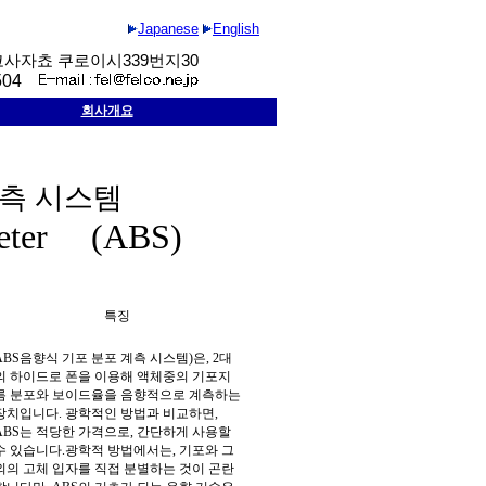
Japanese
English
코사자쵸
쿠로이시
339
번지
30
504
회사개요
측 시스템
ometer (ABS)
특징
ABS
음향식 기포 분포 계측 시스템
)
은
, 2
대
의 하이드로 폰을 이용해 액체중의 기포지
름 분포와 보이드율을 음향적으로 계측하는
장치입니다
.
광학적인 방법과 비교하면
,
ABS
는 적당한 가격으로
,
간단하게 사용할
수 있습니다
.
광학적 방법에서는
,
기포와 그
외의 고체 입자를 직접 분별하는 것이 곤란