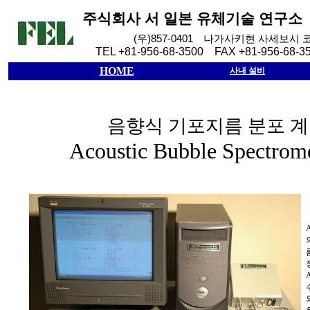
주식회사
서
일본
유체기술
연구소
(
우
)857-0401
나가사키현
사세보시
TEL +81-956-68-3500 FAX +81-956-68-3
HOME
사내 설비
음향식 기포지름 분포 계
Acoustic Bubble Spectr