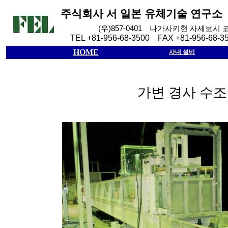
주식회사
서
일본
유체기술
연구소
(
우
)857-0401
나가사키현
사세보시
TEL +81-956-68-3500 FAX +81-956-68-3
HOME
사내 설비
가변 경사 수조