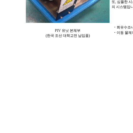
또
,
심플한 시
의 시스템입
・
회유수조내
PIV
유닛 본체부
・
이동 물체
(
한국 조선 대학교전 납입품
)