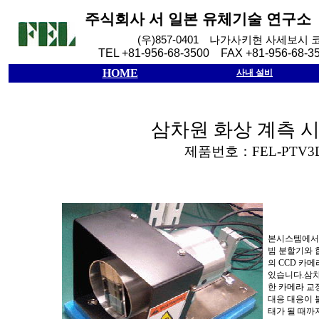
주식회사
서
일본
유체기술
연구소
(
우
)857-0401
나가사키현
사세보시
TEL +81-956-68-3500 FAX +81-956-68-3
HOME
사내 설비
삼차원 화상 계측 
제품번호：
FEL-PTV3
본시스템에서
빔 분할기와 
의
CCD
카메
있습니다
.
삼
한 카메라 교
대응
대응이 
태가 될 때까