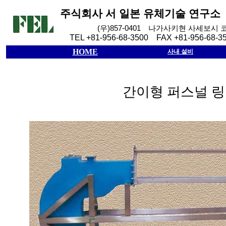
주식회사
서
일본
유체기술
연구소
(
우
)857-0401
나가사키현
사세보시
TEL +81-956-68-3500 FAX +81-956-68-3
HOME
사내 설비
간이형 퍼스널 