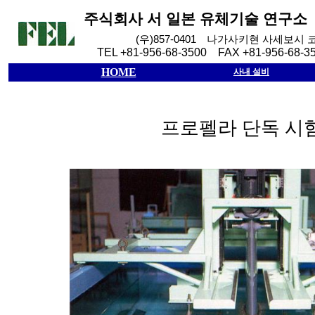
주식회사
서
일본
유체기술
연구소
(
우
)857-0401
나가사키현
사세보시
TEL +81-956-68-3500 FAX +81-956-68-3
HOME
사내 설비
프로펠라 단독 시