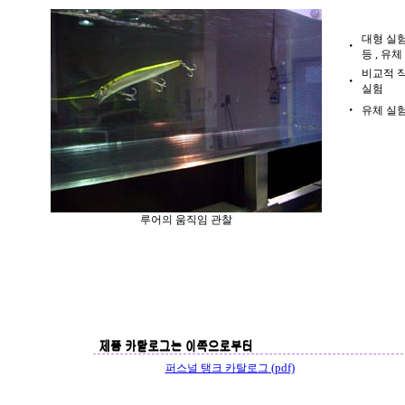
대형 실
・
등
,
유체
비교적 
・
실험
・
유체 실
루어의 움직임 관찰
(pdf)
퍼스널 탱크 카탈로그