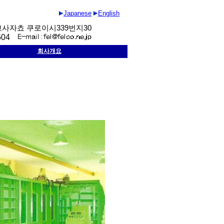
Japanese
English
코사자쵸
쿠로이시
339
번지
30
504
회사개요