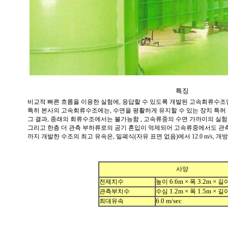
특징
비교적 빠른 흐름을 이용한 실험에
,
응답할 수 있도록 개발된 고속회류수
특히 본사의 고속회류수조에는
,
수면을 평활하게 유지할 수 있는 장치 특허
그 결과
,
종래의 회
류
수조에서는 불가능함
,
고속류중의 수면 가까이의 실험
그리고 한층
더
관측 부하류로의 공기 혼입이 억제되어 고속류중에서도 관
까지 개발한 수조의 최고 유속은
,
밀폐식
(
자유 표면 없음
)
에서
12.0 m/s,
개방
사양
6.6m ×
3.2m ×
전제치수
높이
폭
길
1.2m ×
1.5m ×
관측부치수
수심
폭
길
6.0 m/sec
최대유속