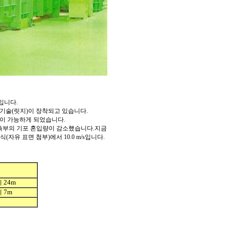
조입니다
.
 기술
(
릿지
)
이 장착되고 있습니다
.
이 가능하게 되었습니다
.
측부의 기포 혼입량이 감소했습니다
.
지금
식
(
자유 표면 첨부
)
에서
10.0 m/s
입니다
.
24m
이
7m
이