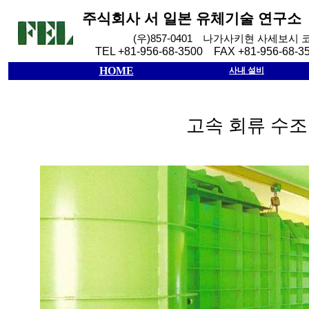
주식회사
서
일본
유체기술
연구소
(
우
)857-0401
나가사키현
사세보시
TEL +81-956-68-3500 FAX +81-956-68-3
HOME
사내 설비
고속 회류 수조