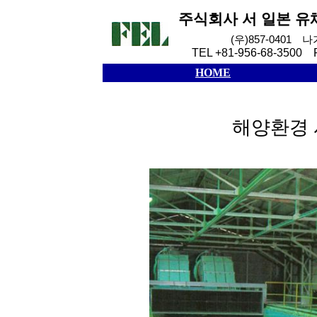
주식회사
서
일본
유
(
우
)857-0401
나
TEL +81-956-68-3500 
HOME
해양환경 