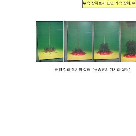
부속 장치로서 표면 가속 장치
,
수
해양
정화
장치의
실험
（
용승류의
가시화
실험
）