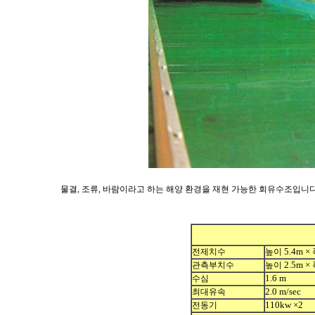
물결
,
조류
,
바람이라고 하는 해양 환경을 재현 가능한 회유수조입니
5.4m ×
전제치수
높이
2.5m ×
관측부치수
높이
1.6 m
수심
2.0 m/sec
최대유속
110kw ×2
전동기