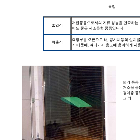
특징
저란풍동으로서의 기류 성능을 만족하는 
흡입식
에도 좋은
저소음형 풍동입니다
.
측정부를 오픈으로 해
,
공시체등의 설치를
취출식
기 때문에
,
여러가지
용도에 용이하게 사용
・
연기 풍동
・
저소음 풍
・
경계층 풍
・
그 외