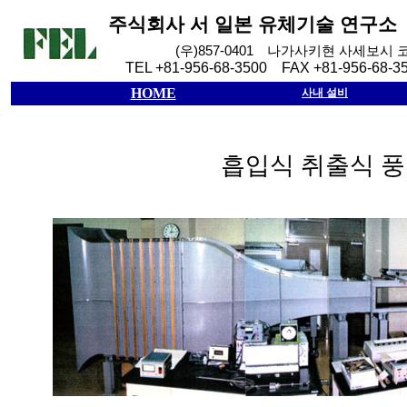
주식회사
서
일본
유체기술
연구소
(
우
)857-0401
나가사키현
사세보시
TEL +81-956-68-3500 FAX +81-956-68-3
HOME
사내 설비
흡입식 취출식 